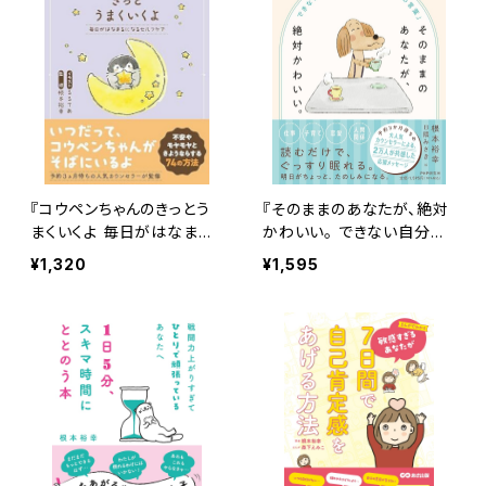
『コウペンちゃんのきっとう
『そのままのあなたが、絶対
まくいくよ 毎日がはなまる
かわいい。 できない自分も
になるセルフケア』（リベラ
好きになる３０の「ほめ言
¥1,320
¥1,595
ル社）【監修本】
葉」』（PHP研究所）