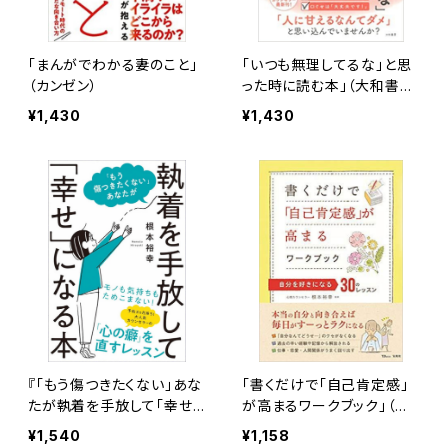
「まんがでわかる妻のこと」
「いつも無理してるな」と思
（カンゼン）
った時に読む本」（大和書
房）
¥1,430
¥1,430
『「もう傷つきたくない」あな
「書くだけで「自己肯定感」
たが執着を手放して「幸せ」
が高まるワークブック」（宝
になる本』（学研プラス）
島社）
¥1,540
¥1,158