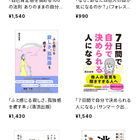
「自己肯定感を高める100
「なぜ、あなたは他人の目が
の法則 ありのままの自分を
気になるのか？」（フォレスト
すきになる最もシンプルな
出版）
¥1,540
¥990
方法」
「ふと感じる寂しさ、孤独感
「７日間で自分で決められる
を癒す本」（清流出版）
人になる」（サンマーク出
版）
¥1,430
¥1,540