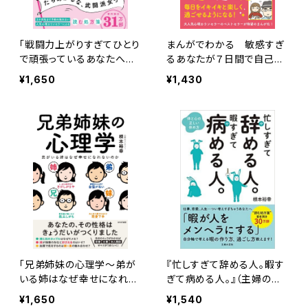
「戦闘力上がりすぎてひとり
まんがでわかる 敏感すぎ
で頑張っているあなたへ 1
るあなたが７日間で自己肯
日5分、スキマ時間にととの
定感をあげる方法（あさ出
¥1,650
¥1,430
う本」（ハーパーコリンズ社）
版）
「兄弟姉妹の心理学～弟が
『忙しすぎて辞める人。暇す
いる姉はなぜ幸せになれな
ぎて病める人。』（主婦の友
いのか～」（WAVE出版）
社）
¥1,650
¥1,540