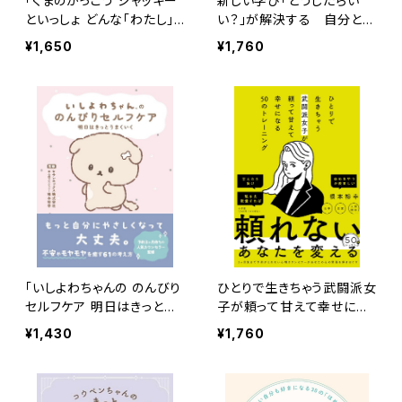
「くまのがっこう ジャッキー
新しい学び「どうしたらい
といっしょ どんな「わたし」
い？」が解決する 自分と他
でも大丈夫になれる 39の
人の心理学（池田書店）
¥1,650
¥1,760
お守りことば」（KADOKAW
A）
「いしよわちゃんの のんびり
ひとりで生きちゃう武闘派女
セルフケア 明日はきっとう
子が頼って甘えて幸せにな
まくいく」（リベラル社）
る50のトレーニング: 「頑張
¥1,430
¥1,760
らないこと」を頑張りたいあ
なたへ」（小学館）